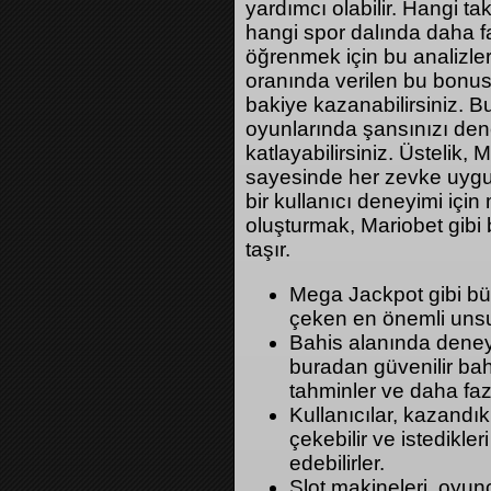
yardımcı olabilir. Hangi t
hangi spor dalında daha 
öğrenmek için bu analizler
oranında verilen bu bonus 
bakiye kazanabilirsiniz. B
oyunlarında şansınızı dene
katlayabilirsiniz. Üstelik,
sayesinde her zevke uyg
bir kullanıcı deneyimi için
oluşturmak, Mariobet gibi 
taşır.
Mega Jackpot gibi büy
çeken en önemli unsur
Bahis alanında deneyi
buradan güvenilir bahis
tahminler ve daha fazl
Kullanıcılar, kazandık
çekebilir ve istedikle
edebilirler.
Slot makineleri, oyun