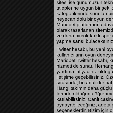
sitesi ise günümüzün tekno
taleplerine uygun bir şeki
kategorilerinde sunulan bir
heyecan dolu bir oyun den
Mariobet platformuna dave
olarak tasarlanan sitemizde,
ve daha birçok farklı spor
yapma şansı bulacaksınız
Twitter hesabı, bu yeni oy
kullanıcıların oyun deneyi
Mariobet Twitter hesabı, k
hizmeti de sunar. Herhang
yardıma ihtiyacınız olduğu
iletişime geçebilirsiniz. Öz
sırasında, bu analizler bah
Hangi takımın daha güçlü
formda olduğunu öğrenmek 
katılabilirsiniz. Canlı casi
oynayabileceğiniz, adeta 
seçeneklerdir. Bizim için ö