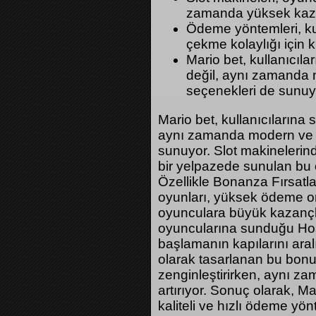
zamanda yüksek kaza
Ödeme yöntemleri, kul
çekme kolaylığı için k
Mario bet, kullanıcıla
değil, aynı zamanda 
seçenekleri de sunuy
Mario bet, kullanıcılarına 
aynı zamanda modern ve y
sunuyor. Slot makineleri
bir yelpazede sunulan bu o
Özellikle Bonanza Fırsatl
oyunları, yüksek ödeme or
oyunculara büyük kazançla
oyuncularına sunduğu Ho
başlamanın kapılarını aralı
olarak tasarlanan bu bonus
zenginleştirirken, aynı z
artırıyor. Sonuç olarak, Mar
kaliteli ve hızlı ödeme yö