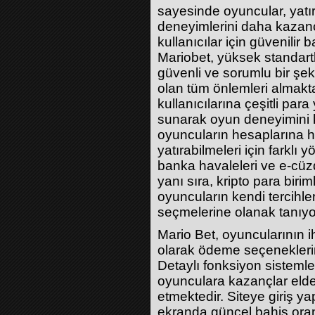
sayesinde oyuncular, yatırı
deneyimlerini daha kazançl
kullanıcılar için güvenilir 
Mariobet, yüksek standartl
güvenli ve sorumlu bir şeki
olan tüm önlemleri almakt
kullanıcılarına çeşitli pa
sunarak oyun deneyimini ko
oyuncuların hesaplarına hı
yatırabilmeleri için farklı 
banka havaleleri ve e-cüz
yanı sıra, kripto para biriml
oyuncuların kendi tercihl
seçmelerine olanak tanıyo
Mario Bet, oyuncularının ih
olarak ödeme seçenekleri
Detaylı fonksiyon sistemle
oyunculara kazançlar eld
etmektedir. Siteye giriş ya
ekranda güncel bahis oran