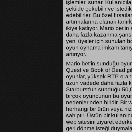
işlemleri sunar. Kullanıcıla
şekilde çekebilir ve istedi
edebilirler. Bu özel fırsatl
artırmalarına olanak tanı
ikiye katlıyor. Mario bet’in
daha fazla kazanma şansı e
yeni üyeler için sunulan b
oyun oynama imkanı tanıy
artırıyor.
Mario bet’in sunduğu oyun
Quest ve Book of Dead gibi
oyunlar, yüksek RTP oranl
uzun vadede daha fazla ka
Starburst’un sunduğu 50,
birçok oyuncunun bu oyunu
nedenlerinden biridir. Bir 
herhangi bir ürün veya hi
sahiptir. Üstün bir kullanı
web sitesini ziyaret eder
geri dönme isteği duymala