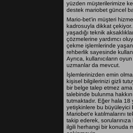
yüzden müşterilerimize ke
destek mariobet güncel 
Mario-bet’in müşteri hizme
kadrosuyla dikkat çekiyor.
yaşadığı teknik aksaklıklar
çözmelerine yardımcı oluy
çekme işlemlerinde yaşan
rehberlik sayesinde kullan
Ayrıca, kullanıcıların oyun
uzmanlar da mevcut.
İşlemlerinizden emin olmak
kişisel bilgilerinizi gizli 
bir belge talep etmez ama
talebinde bulunma hakkını
tutmaktadır. Eğer hala 18 
yetişkinlere bu büyüleyic
Mariobet‘e katılmalarını te
takip ederek, sorularınıza h
ilgili herhangi bir konuda 