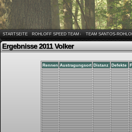
STARTSEITE
ROHLOFF SPEED TEAM
TEAM SANTOS-ROHLO
↓
Ergebnisse 2011 Volker
Rennen
Austragungsort
Distanz
Defekte
F