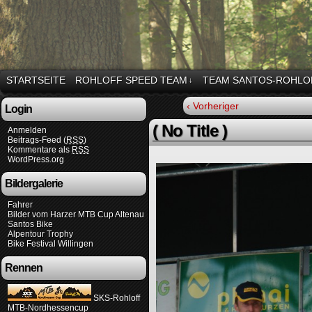
STARTSEITE
ROHLOFF SPEED TEAM
TEAM SANTOS-ROHLO
↓
‹ Vorheriger
Login
( No Title )
Anmelden
Beitrags-Feed (
RSS
)
Kommentare als
RSS
WordPress.org
Bildergalerie
Fahrer
Bilder vom Harzer MTB Cup Altenau
Santos Bike
Alpentour Trophy
Bike Festival Willingen
Rennen
SKS-Rohloff
MTB-Nordhessencup