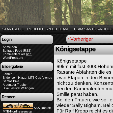
STARTSEITE
ROHLOFF SPEED TEAM
TEAM SANTOS-ROHLO
↓
‹ Vorheriger
Login
Anmelden
Königsetappe
Beitrags-Feed (
RSS
)
Kommentare als
RSS
WordPress.org
Königsetappe
69km mit fast 3000Höhenm
Bildergalerie
Rasante Abfahrten die es
Fahrer
zwei Etapen in den Beinen
Bilder vom Harzer MTB Cup Altenau
Santos Bike
nicht zu denken. Konzentr
Alpentour Trophy
bei den Kameraleuten mu
Bike Festival Willingen
Smilie parat haben.
Rennen
Bei den Frauen, wie soll 
wieder Sally Bigham. Bei
SKS-Rohloff
Für Ralf Kropp reicht es d
MTB-Nordhessencup