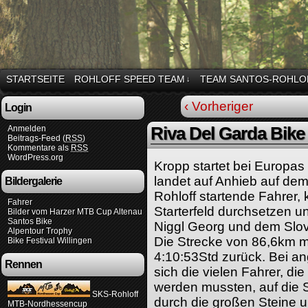
STARTSEITE
ROHLOFF SPEED TEAM
TEAM SANTOS-ROHLO
↓
‹ Vorheriger
Login
Anmelden
Riva Del Garda Bike 
Beitrags-Feed (
RSS
)
Kommentare als
RSS
WordPress.org
Kropp startet bei Europa
landet auf Anhieb auf dem
Bildergalerie
Rohloff startende Fahrer, 
Fahrer
Starterfeld durchsetzen u
Bilder vom Harzer MTB Cup Altenau
Santos Bike
Niggl Georg und dem Slove
Alpentour Trophy
Die Strecke von 86,6km m
Bike Festival Willingen
4:10:53Std zurück. Bei 
Rennen
sich die vielen Fahrer, die
werden mussten, auf die S
SKS-Rohloff
durch die großen Steine u
MTB-Nordhessencup