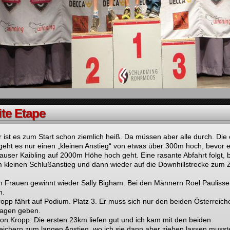
te Etape
 ist es zum Start schon ziemlich heiß. Da müssen aber alle durch. Die 
eht es nur einen „kleinen Anstieg“ von etwas über 300m hoch, bevor 
user Kaibling auf 2000m Höhe hoch geht. Eine rasante Abfahrt folgt, 
 kleinen Schlußanstieg und dann wieder auf die Downhillstrecke zum Z
n Frauen gewinnt wieder Sally Bigham. Bei den Männern Roel Pauliss
n.
ropp fährt auf Podium. Platz 3. Er muss sich nur den beiden Österreich
lagen geben.
von Kropp: Die ersten 23km liefen gut und ich kam mit den beiden
eichern zum langen Anstieg, wo ich sie dann aber ziehen lassen musste