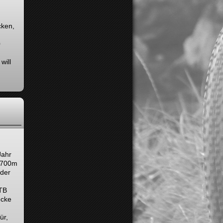
cken,
0
will
Jahr
f 700m
 der
MTB
ecke
ür,