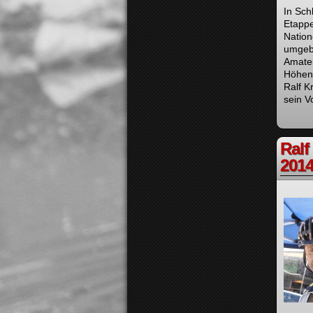
In Sch
Etappe
Nation
umgebe
Amate
Höhenm
Ralf K
sein V
Ralf
2014