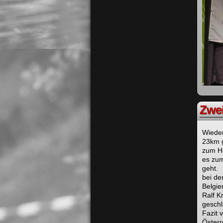
Zwei
Wieder
23km g
zum Ha
es zum
geht.
bei de
Belgie
Ralf K
gesch
Fazit 
Österr