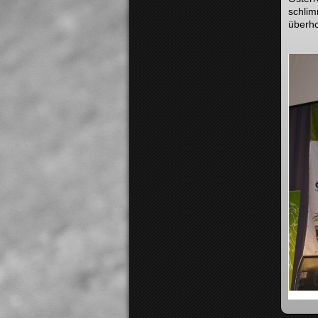
schlim
überho