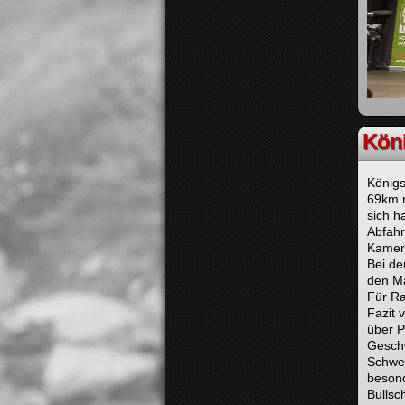
Kön
König
69km m
sich h
Abfahr
Kamera
Bei de
den Mä
Für Ra
Fazit 
über P
Geschw
Schwer
besond
Bullsc