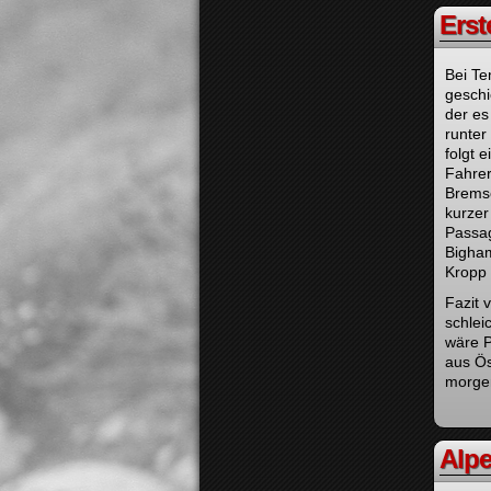
Erst
Bei Te
geschi
der es
runter
folgt 
Fahrer
Bremse
kurzer
Passag
Bigham
Kropp 
Fazit 
schlei
wäre P
aus Ös
morge
Alpe