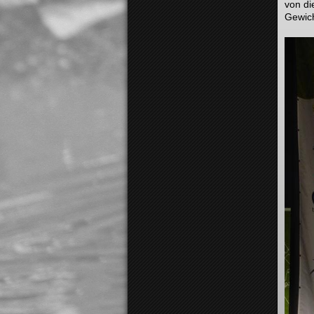
von di
Gewich