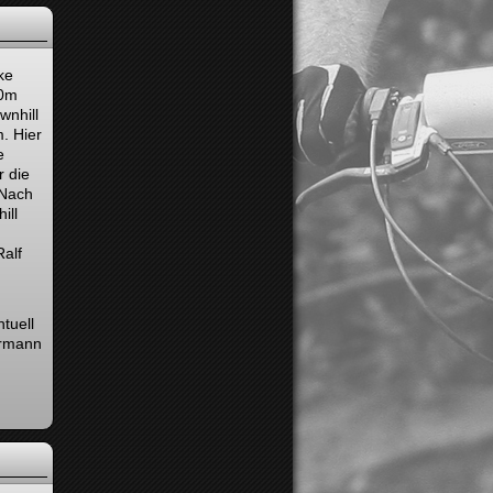
ke
40m
wnhill
. Hier
e
r die
 Nach
ill
alf
tuell
ermann