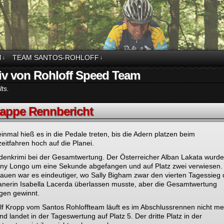
M
TEAM SANTOS-ROHLOFF
↓
↓
iv von Rohloff Speed Team
ts.
tappe Rennbericht
inmal hieß es in die Pedale treten, bis die Adern platzen beim
zeitfahren hoch auf die Planei.
enkrimi bei der Gesamtwertung. Der Österreicher Alban Lakata wurd
ny Longo um eine Sekunde abgefangen und auf Platz zwei verwiesen.
auen war es eindeutiger, wo Sally Bigham zwar den vierten Tagessieg 
ianerin Isabella Lacerda überlassen musste, aber die Gesamtwertung
gen gewinnt.
lf Kropp vom Santos Rohloffteam läuft es im Abschlussrennen nicht me
nd landet in der Tageswertung auf Platz 5. Der dritte Platz in der