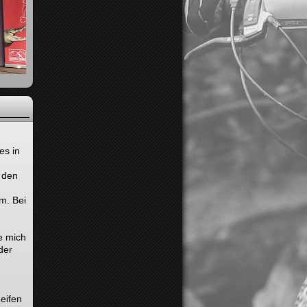
es in
i den
m. Bei
e mich
der
eifen