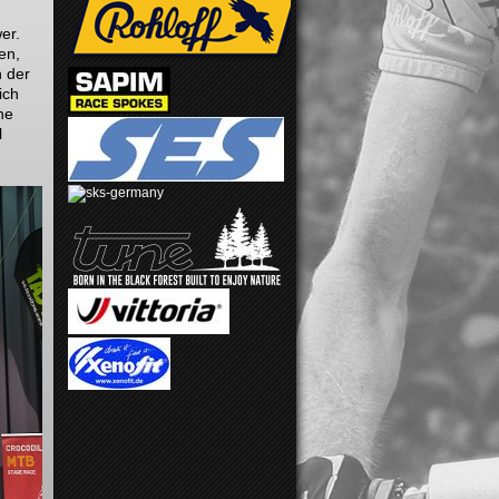
Ergebnisse 2011 Jan Philipp
Ergebnisse 2011 Christian
er.
Ergebnisse 2011 Volker
en,
Ergebnisse 2011 Torsten
n der
über Felix Schweckendiek
ich
über Volker Dalbke
ne
über Torsten Hübner
l
über Jan Philipp Roche
Santos Bike
Bilder vom Harzer MTB Cup Altenau
Alpentour Trophy
Bike Festival Willingen
Fahrer
Ergebnisse 2012 Inga
über Inga Flieter
Ergebnisse 2012 Ruben
über Ruben Penner
MTB Plannung save
über Philip Bokeloh