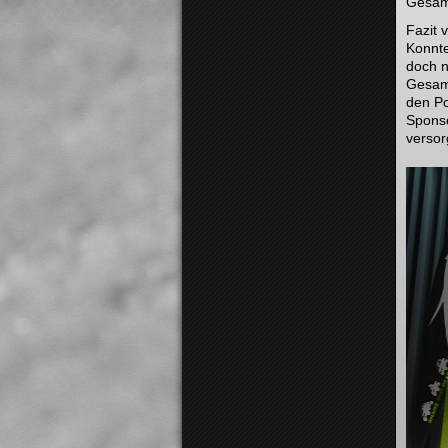
Gesamt
Fazit 
Konnte
doch n
Gesamt
den Po
Sponso
versor